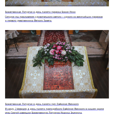
Божественная Литургия в день памяти пророка Божия Илии
Сегодня мы прославляем удивительного святого — одного из величайших пророков
и первого девственника Ветхого Завета.
Кафедральный собор Лиссабона
в честь Всех святых
© 2020-2026
НАВИГАЦИЯ
О храме
Духовенство
Божественная Литургия в день памяти прп. Евфимия Великого
Расписание богослужений
В среду, 2 февраля, в день памяти преподобного Евфи́мия Великого в нашем храме
отец Сергий совершил Божественную Литургию Иоанна Златоуста.