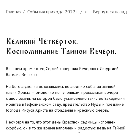
Главная
/
События прихода 2022 г.
/
⟵ Вернуться назад
Великий Четверток.
Воспоминание Тайной Вечери.
В нашем храме отец Сергий совершил Вечерню с Литургией
Василия Великого.
На богослужении вспоминались последние события земной
жизни Христа — омовение ног ученикам, прощальная вечеря
с апостолами, на которой было установлено таинство Евхаристии,
молитва в Гефсиманском саду, предательство Иуды и предание
Господа Иисуса Христа на страдания и крестную смерть.
Несмотря на то, что этот день Страстной седмицы исполнен
скорбью, он в то же время наполнен и радостью: ведь на Тайной