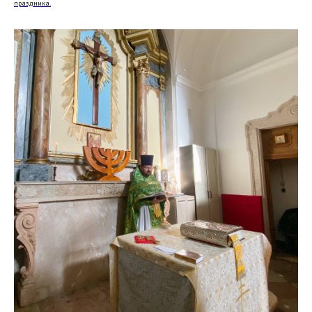
праздника.
Кафедральный собор Лиссабона
в честь Всех святых
© 2020-2026
НАВИГАЦИЯ
О храме
Духовенство
Расписание богослужений
Приходская школа
Страничка настоятеля
Социальное служение