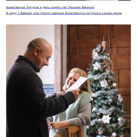
Анонсы мероприятий
Божественная Литургия в день памяти прп. Макария Великого
В среду, 1 февраля, отец Сергий совершил Божественную литургию в нашем храме.
СОБЫТИЯ
Таинства (крещение, венчание)
События прихода 2021 года
События прихода 2022 года
События прихода 2023 года
События прихода 2024 года
События прихода 2025 года
События прихода 2026 года
КОНТАКТЫ