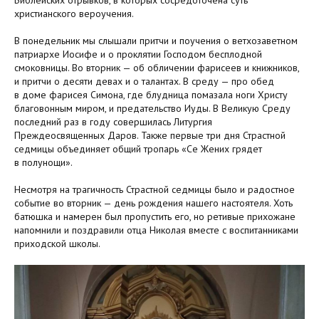
Библейских отрывков, в которых сосредоточена суть
христианского вероучения.
В понедельник мы слышали притчи и поучения о ветхозаветном
патриархе Иосифе и о проклятии Господом бесплодной
смоковницы. Во вторник — об обличении фарисеев и книжников,
и притчи о десяти девах и о талантах. В среду — про обед
в доме фарисея Симона, где блудница помазала ноги Христу
благовонным миром, и предательство Иуды. В Великую Среду
последний раз в году совершилась Литургия
Преждеосвященных Даров. Также первые три дня Страстной
седмицы объединяет общий тропарь «Се Жених грядет
в полунощи».
Несмотря на трагичность Страстной седмицы было и радостное
событие во вторник — день рождения нашего настоятеля. Хоть
батюшка и намерен был пропустить его, но ретивые прихожане
напомнили и поздравили отца Николая вместе с воспитанниками
приходской школы.