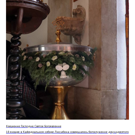
Крещение Господне. Святое Богоявление
18 января в Кафедральном соборе Лиссабона совершалось богослужение двунадесятого