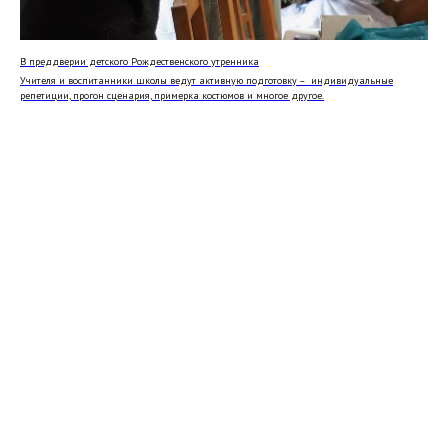
Телефон: +351 960 087 953
Адрес:
Rua Jardim do Tabaco, 1
В преддверии детского Рождественского утренника
Храм открыт
во время
Учителя и воспитанники школы ведут активную подготовку – индивидуальные
репетиции, прогон сценария, примерка костюмов и многое другое.
богослужений
Расписание богослужений можно
посмотреть здесь
Политика конфиденциальности
Использованы иконки
Tilda Publishing
и
Freepik