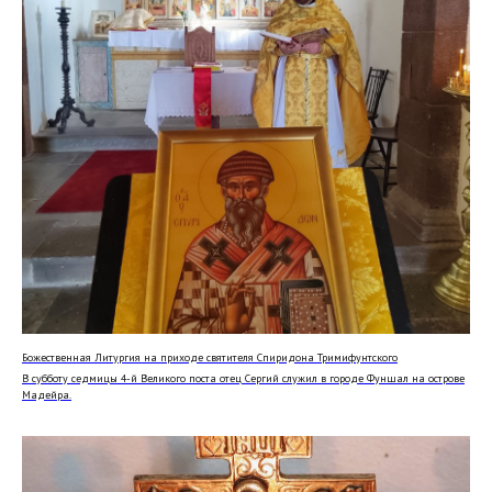
Божественная Литургия на приходе святителя Спиридона Тримифунтского
В субботу седмицы 4-й Великого поста отец Сергий служил в городе Фуншал на острове
Мадейра.