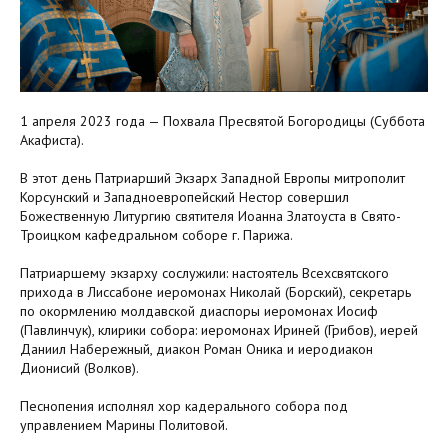
1 апреля 2023 года — Похвала Пресвятой Богородицы (Суббота
Акафиста).
В этот день Патриарший Экзарх Западной Европы митрополит
Корсунский и Западноевропейский Нестор совершил
Божественную Литургию святителя Иоанна Златоуста в Свято-
Троицком кафедральном соборе г. Парижа.
Патриаршему экзарху сослужили: настоятель Всехсвятского
прихода в Лиссабоне иеромонах Николай (Борский), секретарь
по окормлению молдавской диаспоры иеромонах Иосиф
(Павлинчук), клирики собора: иеромонах Ириней (Грибов), иерей
Даниил Набережный, диакон Роман Оника и иеродиакон
Дионисий (Волков).
Песнопения исполнял хор кадерального собора под
управлением Марины Политовой.