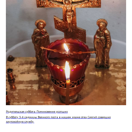
Кафедральный собор Лиссабона
в честь Всех святых
Родительская суббота. Поминовение усопших
© 2020-2026
В субботу 3-й седмицы Великого поста в нашем храме отец Сергий совершил
заупокойную службу.