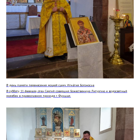
В день памяти перенесения мощей сщмч. Игна́тия Богоносца
В субботу, 11 февраля, отец Сергий совершил Божественную Литургию и водосвятный
молебен в православном приходе г. Фуншал.