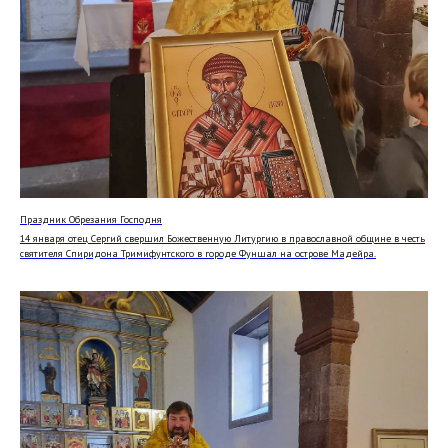
Праздник Обрезания Господня
14 января отец Сергий свершил Божественную Литургию в православной общине в честь
святителя Спиридона Тримифунтского в городе Фуншал на острове Мадейра.