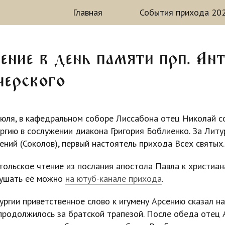
Главная
События прихода 202
ение в день памяти прп. Ан
черского
июля, в кафедральном соборе Лиссабона отец Николай 
гию в сослужении диакона Григория Боблиенко. За Литу
ений (Соколов), первый настоятель прихода Всех святых.
ольское чтение из послания апостола Павла к христиан
лушать её можно
на ютуб-канале прихода
.
ргии приветственное слово к игумену Арсению сказал на
родолжилось за братской трапезой. После обеда отец 