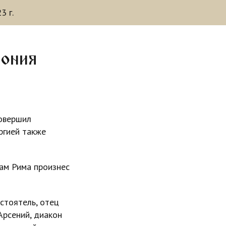
3 г.
тония
совершил
ргией также
ам Рима произнес
стоятель, отец
Арсений, диакон