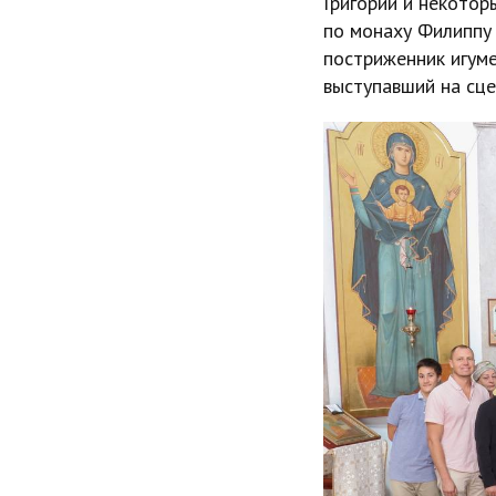
Григорий и некотор
по монаху Филиппу 
постриженник игумен
выступавший на сц