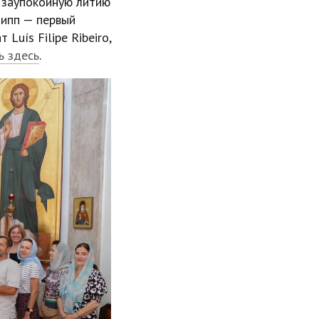
 заупокойную литию
липп — первый
Luís Filipe Ribeiro,
ь здесь
.