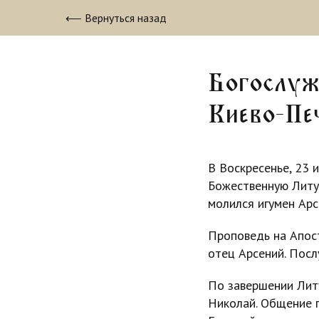
⟵ Вернуться назад
Богослуж
Киево-Пе
В Воскресенье, 23 
Божественную Литур
молился игумен Арс
Проповедь на Апост
отец Арсений. Пос
По завершении Литу
Николай. Общение п