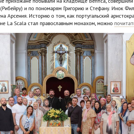
ые прихожане побывали на кладбище Benfica, совершили
(Рибейру) и по пономарям Григорию и Стефану. Инок Фи
а Арсения. Историю о том, как португальский аристократ 
ене La Scala стал православным монахом, можно
почитат