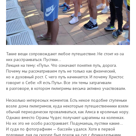
Такие вещи сопровождают любое путешествие. Не стоит из-за
них расстраиваться. Пустяки…
Лекция на тему: «Путь». Что означают понятия путь, дорога.
Почему мы рассматриваем путь не только как физический,
но и духовный рост. С чего путь начинается. И почему Христос
говорит о Себе: «Я есть Путь». Все эти темы затрагивали
в разговоре, в котором пилигримы весьма активно участвовали.
Несколько интересных моментов. Есть некое подобие ступеньки
возле дома пилигримов, куда некоторые путешественники взяли
обычай периодически проваливаться, как Алиса в кроличью нору.
Однако вместо Страны Чудес получают царапины на коленках.
Но их это не особо расстраивает. Подумаешь, пустяки какие…
И судя по фотографиям — бассейн удался. Хотя в первой
половине дня он скорее был похож на суп с фрикадельками.