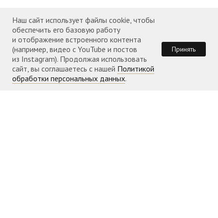
События прихода 2022 года
События прихода 2023 года
Наш сайт использует файлы cookie, чтобы
обеспечить его базовую работу
События прихода 2024 года
и отображение встроенного контента
(например, видео с YouTube и постов
Принять
События прихода 2025 года
из Instagram). Продолжая использовать
сайт, вы соглашаетесь с нашей
Политикой
События прихода 2026 года
обработки персональных данных
.
КОНТАКТЫ
Телефон: +351 960 087 953
Адрес:
Rua Jardim do Tabaco, 1
Храм открыт
во время
богослужений
Расписание богослужений можно
посмотреть здесь