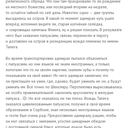
религиозного обряда. Что они там праздновали: то ли рождение
их местного божества, или последний вторник на неделе,
то остаётся тайной по сей день. Известно одно — две группы
высадились на остров. В какой-то момент адмирал чуть ушёл
вперёд, вспомнил видите ли, старая копчёная селёдка,
о сокровищах капитана Флинта, ну и решил поискать. В результате
чего был захвачен папуасами, связан, перенесён в пирогу
и доставлен на остров в резиденцию вождя племени по имени
Тапега.
Во время транспортировки адмирал пытался объясниться
с папуасами, но они языков не знали иностранных, а только
лопотали что-то на своём наречии, скалили зубы и почему-то
показывали на свой живот. Из чего адмирал заключил, что
он приглашён на ужин, где, однако, будет ужинать не он, а будут
ужинать им. Всё точно по Шекспиру. Перспектива вырисовывалась
не особо привлекательной: закончить кругосветку в желудке
папуаса…☹️. Но всё оказалось не так плохо. Вождь Тапега
оказался цивилизованным папуасом, получил в своё время
образование в Сорбоне, знал несколько иностранных языков
и гостю был очень рад. Предоставили адмиралу рацию, чтобы
он мог связаться с экипажем, угостил шикарным обедом
с постоянной сменой блюд, которые лучше было есть