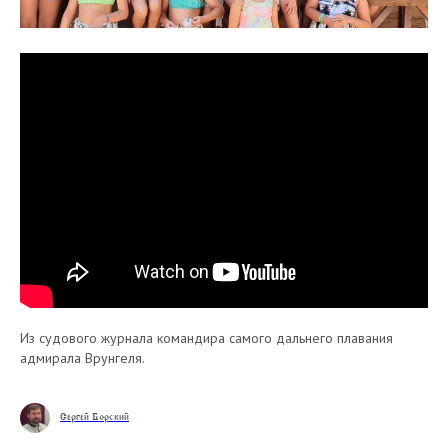
Из судового журнала командира самого дальнего плавания
Кафедральный собор Лиссабона
адмирала Врунгеля.
в честь Всех святых
© 2020-2026
Сергей Борский