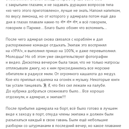
с закрытыми глазами, и не задавать дурацких вопросов типа
«из чего этого приготовлено», лучше не знать. Напоил напитком,
по вкусу лимонад, но от которого у адмирала потом ещё два
дня в глазах плавали какие-то 🐟 🐟 🐟, и всё говорили,
говорили о Париже… Благо было обоим что вспомнить…
После чего адмирал снова связался с кораблём и дал
распоряжение команде отдыхать. Экипаж это воспринял
на «УРА!», и выполнил приказ на 100%, и даже перевыполнил.
Молодцы! Но об этом уже свидетельствуют фотографии
и видео. Дискотека вечером была такая, что не только матросы
отплясывали джигу, но к ним присоединились все морские
обитатели в радиусе мили. От огромного кашалота до медуз.
Кое-кто приплыл издалека на огонёк и музыку. Некоторые юнги
так устали танцевать 🕺 💃, что без сил лежали на палубе.
До кубрика добраться сложновато было… Все хорошо
отдохнули, и адмирал, и экипаж!!!
После прибытия адмирала на борт, всё было готово в лучшем
виде к заходу в порт, откуда члены экипажа и должен были
разъехаться каждый в свою гавань. Были ещё небольшие
разборки со штурманами в последний вечер, но какое плавание