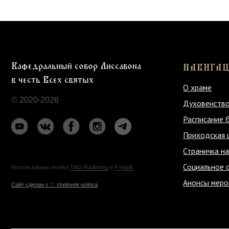
Кафедральный собор Лиссабона
НАВИГАЦИЯ
в честь Всех святых
О храме
© 2020-2026
Духовенство
Расписание богослу
Приходская школа
Страничка настояте
Социальное служени
Использованы иконки
Tilda Publishing
и
Freepik
Анонсы мероприяти
Cайт сделан c ♡ chelovek-solnca