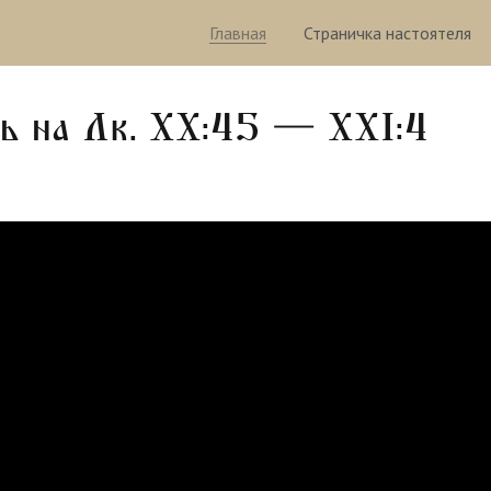
Главная
Страничка настоятеля
ь на Лк. XX:45 — XXI:4