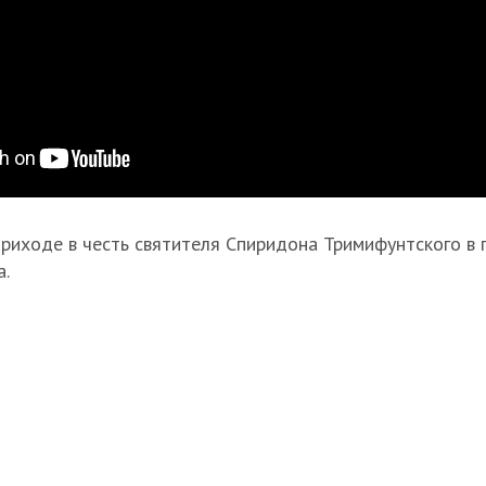
приходе в честь святителя Спиридона Тримифунтского в
а.