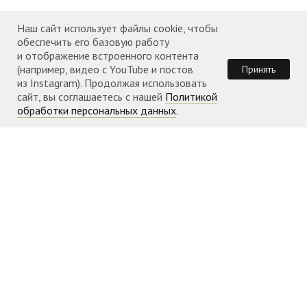
События прихода 2022 года
События прихода 2023 года
Наш сайт использует файлы cookie, чтобы
обеспечить его базовую работу
События прихода 2024 года
и отображение встроенного контента
(например, видео с YouTube и постов
Принять
События прихода 2025 года
из Instagram). Продолжая использовать
сайт, вы соглашаетесь с нашей
Политикой
События прихода 2026 года
обработки персональных данных
.
КОНТАКТЫ
Телефон: +351 960 087 953
Адрес:
Rua Jardim do Tabaco, 1
Храм открыт
во время
богослужений
Расписание богослужений можно
посмотреть здесь