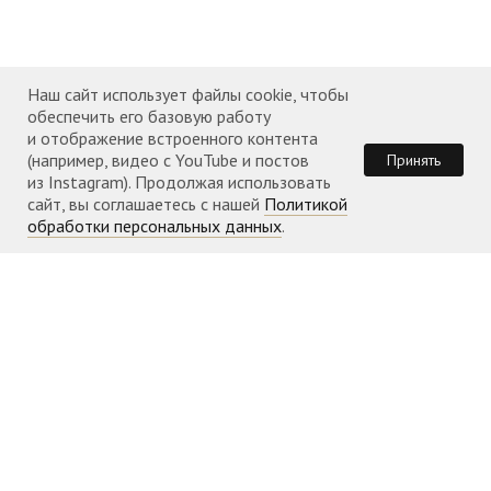
События прихода 2021 года
События прихода 2022 года
Наш сайт использует файлы cookie, чтобы
События прихода 2023 года
обеспечить его базовую работу
и отображение встроенного контента
События прихода 2024 года
(например, видео с YouTube и постов
Принять
из Instagram). Продолжая использовать
События прихода 2025 года
сайт, вы соглашаетесь с нашей
Политикой
обработки персональных данных
.
События прихода 2026 года
КОНТАКТЫ
Телефон: +351 960 087 953
Адрес:
Rua Jardim do Tabaco, 1
Храм открыт
во время
богослужений