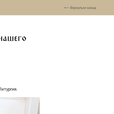
⟵ Вернуться назад
нашего
итургия.