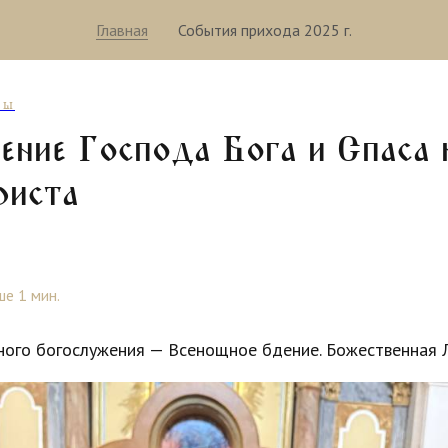
Главная
События прихода 2025 г.
БЫ
ение Господа Бога и Спаса 
риста
е 1 мин.
ого богослужения — Всенощное бдение. Божественная Л