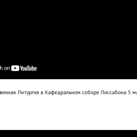
венная Литургия в Кафедральном соборе Лиссабона 5 ма
СОБЫТИЯ
Таинства (крещение, венчание)