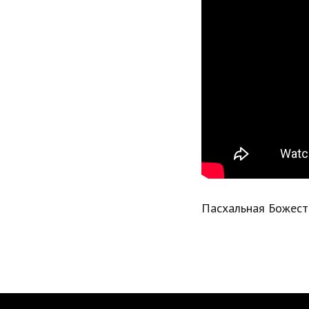
Пасхальная Божест
Кафедральный собор Лиссабона
НАВИГАЦИЯ
в честь Всех святых
О храме