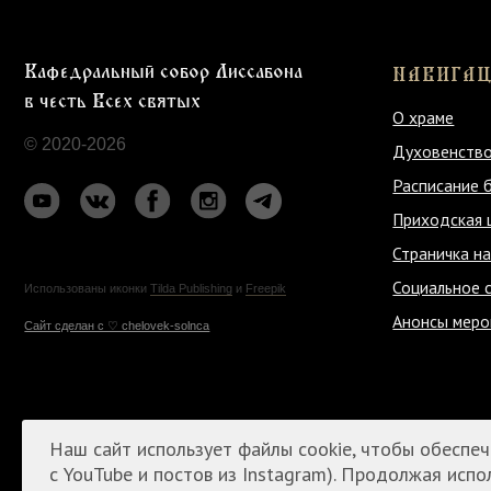
© 2020-2026
Духовенство
Расписание богослу
Приходская школа
Страничка настояте
Социальное служени
Использованы иконки
Tilda Publishing
и
Freepik
Анонсы мероприяти
Cайт сделан c ♡ chelovek-solnca
Наш сайт использует файлы cookie, чтобы обеспеч
с YouTube и постов из Instagram). Продолжая испо