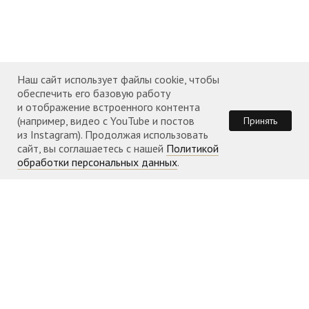
События прихода 2021 года
События прихода 2022 года
События прихода 2023 года
Наш сайт использует файлы cookie, чтобы
События прихода 2024 года
обеспечить его базовую работу
и отображение встроенного контента
События прихода 2025 года
(например, видео с YouTube и постов
Принять
из Instagram). Продолжая использовать
События прихода 2026 года
сайт, вы соглашаетесь с нашей
Политикой
обработки персональных данных
.
КОНТАКТЫ
Телефон: +351 960 087 953
Адрес:
Rua Jardim do Tabaco, 1
Храм открыт
во время
богослужений