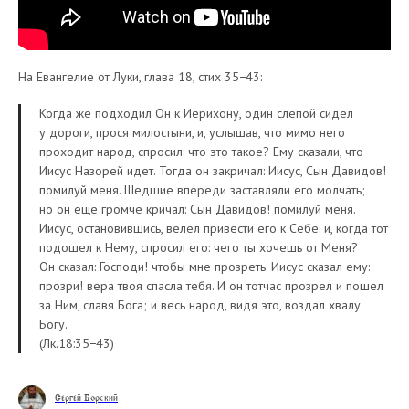
На Евангелие от Луки, глава 18, стих 35−43:
Когда же подходил Он к Иерихону, один слепой сидел
у дороги, прося милостыни, и, услышав, что мимо него
проходит народ, спросил: что это такое? Ему сказали, что
Иисус Назорей идет. Тогда он закричал: Иисус, Сын Давидов!
помилуй меня. Шедшие впереди заставляли его молчать;
но он еще громче кричал: Сын Давидов! помилуй меня.
Иисус, остановившись, велел привести его к Себе: и, когда тот
подошел к Нему, спросил его: чего ты хочешь от Меня?
Он сказал: Господи! чтобы мне прозреть. Иисус сказал ему:
прозри! вера твоя спасла тебя. И он тотчас прозрел и пошел
за Ним, славя Бога; и весь народ, видя это, воздал хвалу
Богу.
(Лк.18:35−43)
Сергей Борский