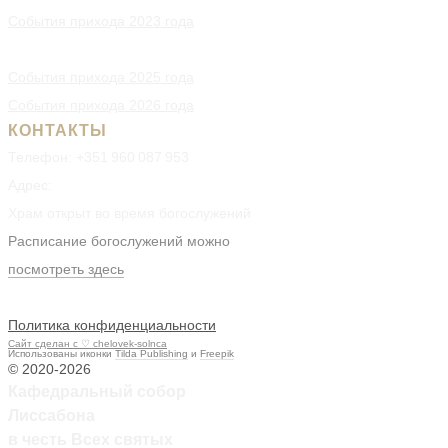
События прихода 2023 года
События прихода 2024 года
События прихода 2025 года
События прихода 2026 года
КОНТАКТЫ
Телефон: +351 960 087 953
Адрес:
Rua Jardim do Tabaco, 1
Храм открыт
во время богослужений
Расписание богослужений можно
посмотреть здесь
Политика конфиденциальности
Cайт сделан c ♡ chelovek-solnca
Использованы иконки
Tilda Publishing
и
Freepik
© 2020-2026
Кафедральный собор
Лиссабона
в честь Всех святых