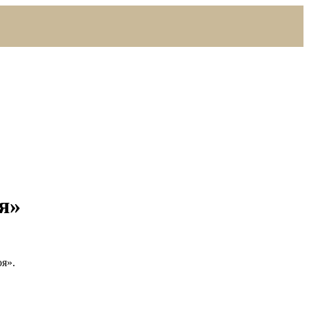
я»
я».