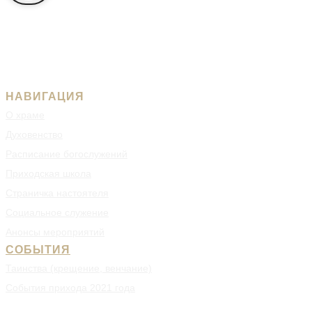
НАВИГАЦИЯ
О храме
Духовенство
Расписание богослужений
Приходская школа
Страничка настоятеля
Социальное служение
Анонсы мероприятий
СОБЫТИЯ
Таинства (крещение, венчание)
События прихода 2021 года
События прихода 2022 года