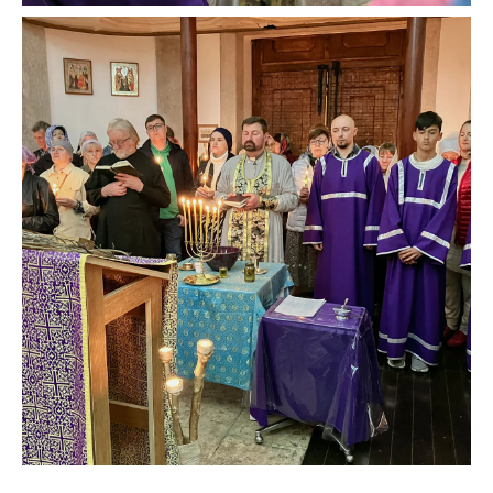
СОБЫТИЯ
Таинства (крещение, венчание)
События прихода 2021 года
События прихода 2022 года
События прихода 2023 года
События прихода 2024 года
События прихода 2025 года
События прихода 2026 года
КОНТАКТЫ
Телефон: +351 960 087 953