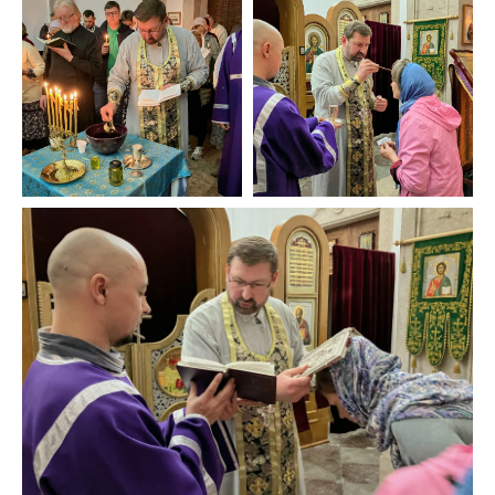
Кафедральный собор Лиссабона
в честь Всех святых
© 2020-2026
НАВИГАЦИЯ
О храме
Духовенство
Расписание богослужений
Приходская школа
Страничка настоятеля
Социальное служение
Анонсы мероприятий