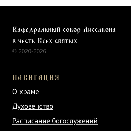
Адрес:
Rua Jardim do Tabaco, 1
Храм открыт
во время
богослужений
Расписание богослужений можно
посмотреть здесь
Политика конфиденциальности
Использованы иконки
Tilda Publishing
и
Freepik
Cайт сделан c ♡ chelovek-solnca