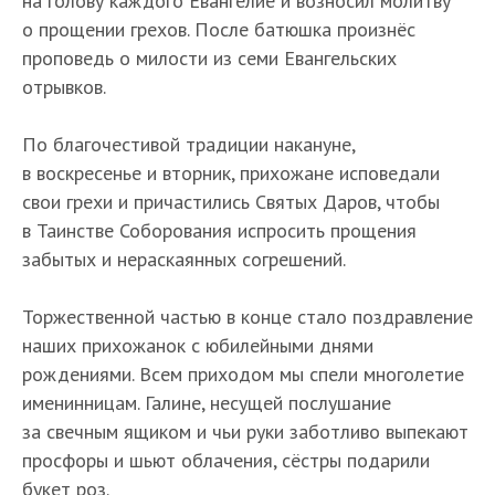
на голову каждого Евангелие и возносил молитву
о прощении грехов. После батюшка произнёс
проповедь о милости из семи Евангельских
отрывков.
По благочестивой традиции накануне,
в воскресенье и вторник, прихожане исповедали
свои грехи и причастились Святых Даров, чтобы
в Таинстве Соборования испросить прощения
забытых и нераскаянных согрешений.
Торжественной частью в конце стало поздравление
наших прихожанок с юбилейными днями
рождениями. Всем приходом мы спели многолетие
именинницам. Галине, несущей послушание
за свечным ящиком и чьи руки заботливо выпекают
просфоры и шьют облачения, сёстры подарили
букет роз.