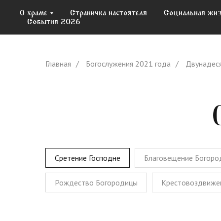
О храме
О храме
Страничка настоятеля
Страничка настоятеля
Социальная жи
Социальная жи
События 2026
События 2026
Главная
/
Богослужения 2021 года
/
Двунадес
Ср
Сретение Господне
Благовещение Богоро
Рождество Богородицы
Крестовоздвиже