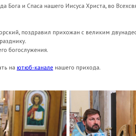
ода Бога и Спаса нашего Иисуса Христа, во Всех
Борский, поздравил прихожан с великим двунад
разднику.
го богослужения.
ать на
ютюб-канале
нашего прихода.