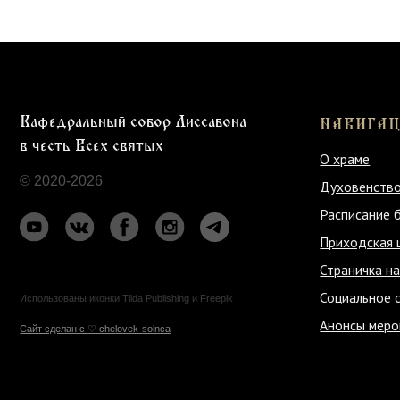
Социальное служени
Использованы иконки
Tilda Publishing
и
Freepik
Анонсы мероприяти
Cайт сделан c ♡ chelovek-solnca