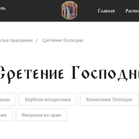
знь
знь
Главная
Главная
Распи
Распи
ятые праздники
/
Сретение Господне
етение Господне
дицы
Вербное воскресенье
Вознесение Господне
ние
Введение во храм