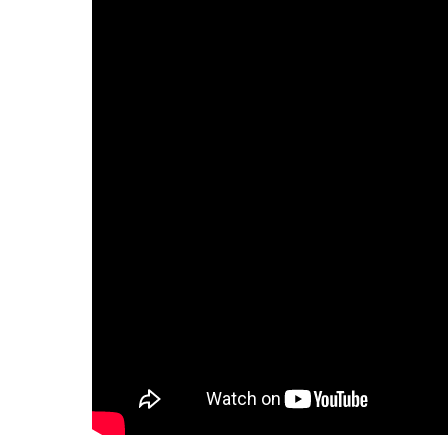
Кафедральный собор Лиссабона
НАВИГАЦИЯ
в честь Всех святых
О храме
© 2020-2026
Духовенство
Расписание богослу
Приходская школа
Страничка настояте