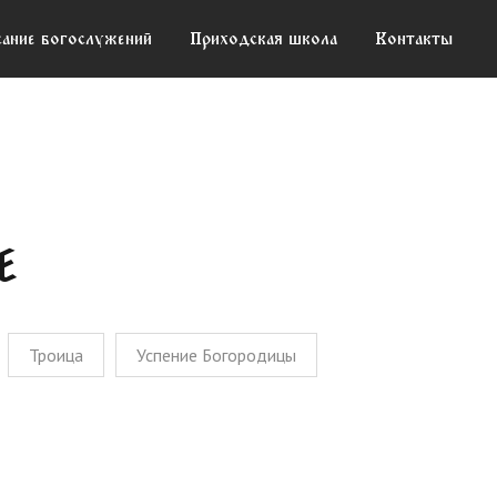
сание богослужений
сание богослужений
Приходская школа
Приходская школа
Контакты
Контакты
Троица
Успение Богородицы