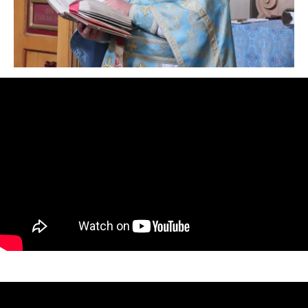
СОБЫТИЯ
Таинства (крещение, венчание)
События прихода 2021 года
События прихода 2022 года
События прихода 2023 года
События прихода 2024 года
События прихода 2025 года
События прихода 2026 года
КОНТАКТЫ
Телефон: +351 960 087 953
Адрес:
Rua Jardim do Tabaco, 1
Храм открыт
во время