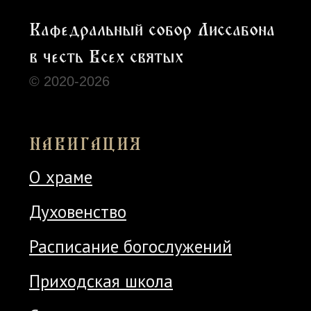
богослужений
Расписание богослужений можно
посмотреть здесь
Политика конфиденциальности
Использованы иконки
Tilda Publishing
и
Freepik
Cайт сделан c ♡ chelovek-solnca