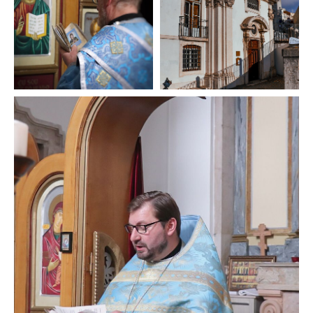
Кафедральный собор Лиссабона
в честь Всех святых
© 2020-2026
НАВИГАЦИЯ
О храме
Духовенство
Расписание богослужений
Приходская школа
Страничка настоятеля
Социальное служение
Анонсы мероприятий